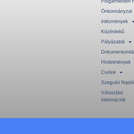
Polgármesteri H
Önkormányzat
Intézmények
Közérdekű
Pályázatok
Dokumentumtá
Hirdetmények
Civilek
Szegvári Napl
Választási
információk