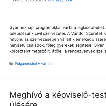
május 27, 2025
Szerző:
Piti-Tassy Dóra
Gyermeknapi programokkal várta a legkisebbeket
településünk civil szervezetei. A Vándor Szeretet K
felvonulás szervezésében vállalt kiemelkedő szere
helyzetű családok, főleg gyerekek segítése. Olyan
korosztályt megszólít, átöleli a rendezvények sze
Polgármesteri Hival hírei
Meghívó a képviselő-test
ülésére