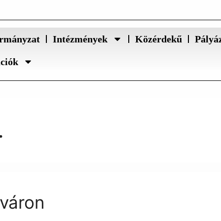
rmányzat
Intézmények
Közérdekű
Pályá
ációk
.
váron