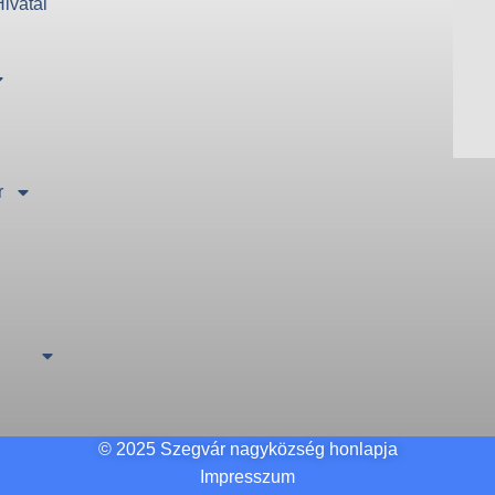
ivatal
r
ó
© 2025 Szegvár nagyközség honlapja
Impresszum