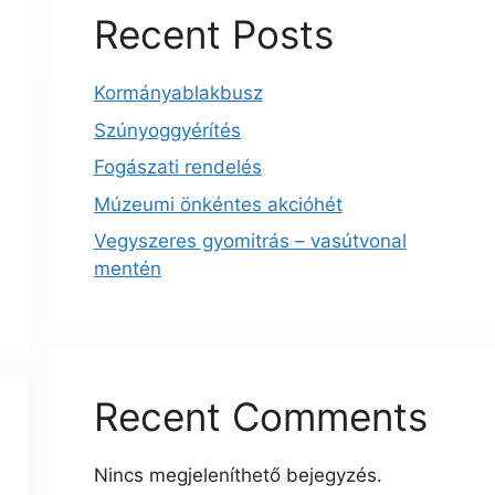
Recent Posts
Kormányablakbusz
Szúnyoggyérítés
Fogászati rendelés
Múzeumi önkéntes akcióhét
Vegyszeres gyomitrás – vasútvonal
mentén
Recent Comments
Nincs megjeleníthető bejegyzés.