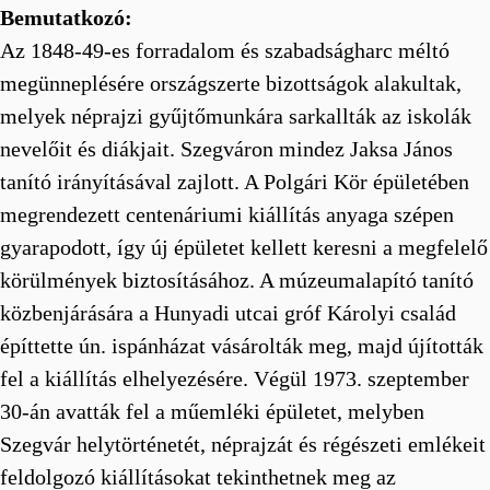
Bemutatkozó:
Az 1848-49-es forradalom és szabadságharc méltó
megünneplésére országszerte bizottságok alakultak,
melyek néprajzi gyűjtőmunkára sarkallták az iskolák
nevelőit és diákjait. Szegváron mindez Jaksa János
tanító irányításával zajlott. A Polgári Kör épületében
megrendezett centenáriumi kiállítás anyaga szépen
gyarapodott, így új épületet kellett keresni a megfelelő
körülmények biztosításához. A múzeumalapító tanító
közbenjárására a Hunyadi utcai gróf Károlyi család
építtette ún. ispánházat vásárolták meg, majd újították
fel a kiállítás elhelyezésére. Végül 1973. szeptember
30-án avatták fel a műemléki épületet, melyben
Szegvár helytörténetét, néprajzát és régészeti emlékeit
feldolgozó kiállításokat tekinthetnek meg az