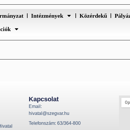
rmányzat
Intézmények
Közérdekű
Pályá
ációk
Kapcsolat
Email:
hivatal@szegvar.hu
Telefonszám: 63/364-800
ivatal