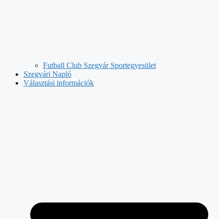
Futball Club Szegvár Sportegyesület
Szegvári Napló
Választási információk