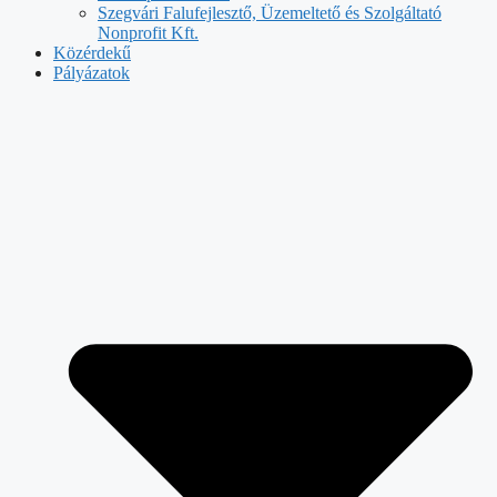
Szegvári Falufejlesztő, Üzemeltető és Szolgáltató
Nonprofit Kft.
Közérdekű
Pályázatok