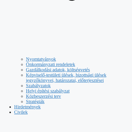
Nyomtatványok
Önkormányzati rendeletek
Gazdálkodási adatok, költségvetés
Képviselő-testületi ülések, bizottsági ülések
jegyzőkönyvei, határozatai, előterjesztései
Szabályzatok
Helyi építési szabályzat
Közbeszerzési terv
Stratégiák
Hirdetmények
Civilek