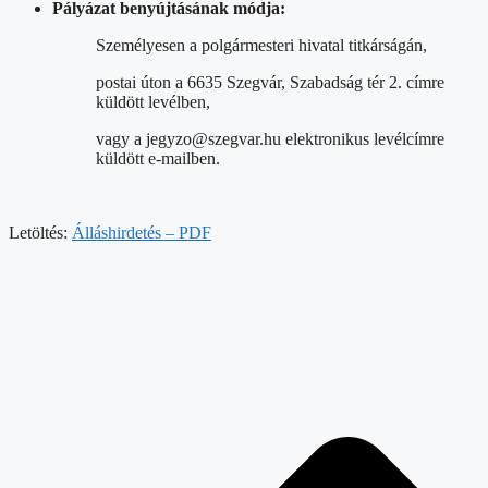
Pályázat benyújtásának módja:
Személyesen a polgármesteri hivatal titkárságán,
postai úton a 6635 Szegvár, Szabadság tér 2. címre
küldött levélben,
vagy a jegyzo@szegvar.hu elektronikus levélcímre
küldött e-mailben.
Letöltés:
Álláshirdetés – PDF