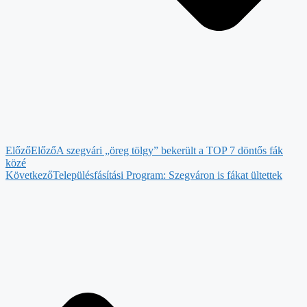
Előző
Előző
A szegvári „öreg tölgy” bekerült a TOP 7 döntős fák
közé
Következő
Településfásítási Program: Szegváron is fákat ültettek