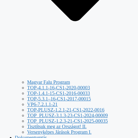
Magyar Falu Program
TOP-4.1.1-16-CS1-2020-00003
TOP-1.4.1-15-CS1-2016-00033
TOP-5.3.1–16-CS1-2017-00015
VP6-7.2.1.1-21
TOP-PLUSZ-1.2.1-21-CS1-2022-0016
TOP_PLUSZ-3.1.3-23-CS1-2024-00009
TOP_PLUSZ-1.2.3-21-CS1-2025-00035
Tisztítsuk meg az Országot! II.
Versenyképes Járások Program I.
Dokumentumtár