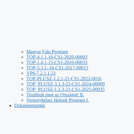
Magyar Falu Program
TOP-4.1.1-16-CS1-2020-00003
TOP-1.4.1-15-CS1-2016-00033
TOP-5.3.1–16-CS1-2017-00015
VP6-7.2.1.1-21
TOP-PLUSZ-1.2.1-21-CS1-2022-0016
TOP_PLUSZ-3.1.3-23-CS1-2024-00009
TOP_PLUSZ-1.2.3-21-CS1-2025-00035
Tisztítsuk meg az Országot! II.
Versenyképes Járások Program I.
Dokumentumtár