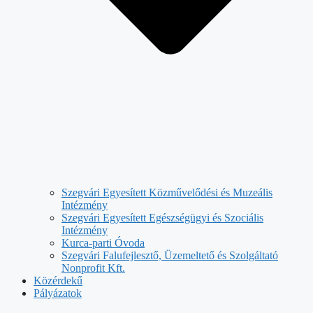
Szegvári Egyesített Közművelődési és Muzeális
Intézmény
Szegvári Egyesített Egészségügyi és Szociális
Intézmény
Kurca-parti Óvoda
Szegvári Falufejlesztő, Üzemeltető és Szolgáltató
Nonprofit Kft.
Közérdekű
Pályázatok