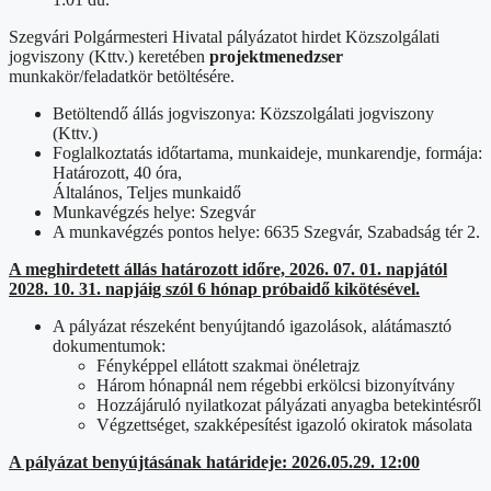
Szegvári Polgármesteri Hivatal pályázatot hirdet Közszolgálati
jogviszony (Kttv.) keretében
projektmenedzser
munkakör/feladatkör betöltésére.
Betöltendő állás jogviszonya: Közszolgálati jogviszony
(Kttv.)
Foglalkoztatás időtartama, munkaideje, munkarendje, formája:
Határozott, 40 óra,
Általános, Teljes munkaidő
Munkavégzés helye: Szegvár
A munkavégzés pontos helye: 6635 Szegvár, Szabadság tér 2.
A meghirdetett állás határozott időre, 2026. 07. 01. napjától
2028. 10. 31. napjáig szól 6 hónap próbaidő kikötésével.
A pályázat részeként benyújtandó igazolások, alátámasztó
dokumentumok:
Fényképpel ellátott szakmai önéletrajz
Három hónapnál nem régebbi erkölcsi bizonyítvány
Hozzájáruló nyilatkozat pályázati anyagba betekintésről
Végzettséget, szakképesítést igazoló okiratok másolata
A pályázat benyújtásának határideje: 2026.05.29. 12:00