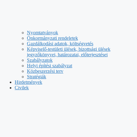
Nyomtatványok
Önkormányzati rendeletek
Gazdálkodási adatok, költségvetés
Képviselő-testületi ülések, bizottsági ülések
jegyzőkönyvei, határozatai, előterjesztései
Szabályzatok
Helyi építési szabályzat
Közbeszerzési terv
Stratégiák
Hirdetmények
Civilek