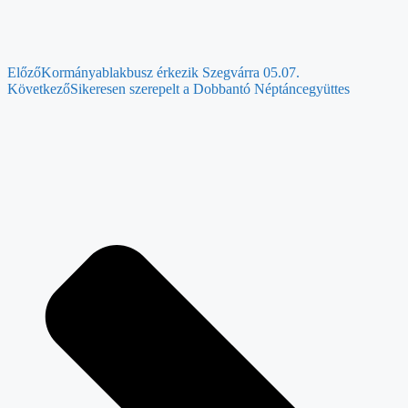
Előző
Kormányablakbusz érkezik Szegvárra 05.07.
Következő
Sikeresen szerepelt a Dobbantó Néptáncegyüttes