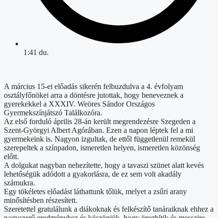
1:41 du.
A március 15-ei előadás sikerén felbuzdulva a 4. évfolyam
osztályfőnökei arra a döntésre jutottak, hogy beneveznek a
gyerekekkel a XXXIV. Weöres Sándor Országos
Gyermekszínjátszó Találkozóra.
Az első forduló április 28-án került megrendezésre Szegeden a
Szent-Györgyi Albert Agórában. Ezen a napon léptek fel a mi
gyermekeink is. Nagyon izgultak, de ettől függetlenül remekül
szerepeltek a színpadon, ismeretlen helyen, ismeretlen közönség
előtt.
A dolgukat nagyban nehezítette, hogy a tavaszi szünet alatt kevés
lehetőségük adódott a gyakorlásra, de ez sem volt akadály
számukra.
Egy tökéletes előadást láthattunk tőlük, melyet a zsűri arany
minősítésben részesített.
Szeretettel gratulálunk a diákoknak és felkészítő tanáraiknak ehhez a
nagyszerű eredményhez és köszönjük, hogy öregbítik és messzire