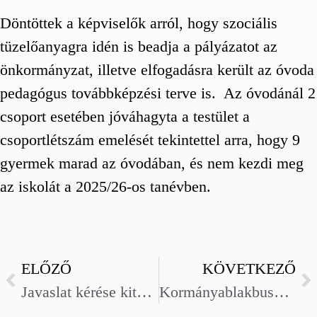
Döntöttek a képviselők arról, hogy szociális
tüzelőanyagra idén is beadja a pályázatot az
önkormányzat, illetve elfogadásra került az óvoda
pedagógus továbbképzési terve is. Az óvodánál 2
csoport esetében jóváhagyta a testület a
csoportlétszám emelését tekintettel arra, hogy 9
gyermek marad az óvodában, és nem kezdi meg
az iskolát a 2025/26-os tanévben.
ELŐZŐ
KÖVETKEZŐ
Javaslat kérése kitüntetések adományozására
Kormányablakbusz érkezik Szegvárra 05.07.