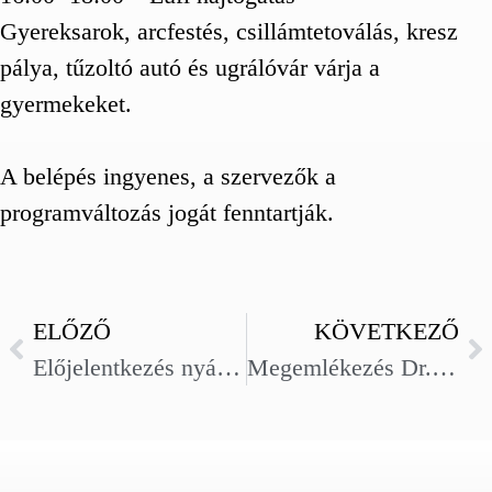
Gyereksarok, arcfestés, csillámtetoválás, kresz
pálya, tűzoltó autó és ugrálóvár várja a
gyermekeket.
A belépés ingyenes, a szervezők a
programváltozás jogát fenntartják.
ELŐZŐ
KÖVETKEZŐ
Előjelentkezés nyári diákmunkára
Megemlékezés Dr. Nóbik István néhai polgármesterről