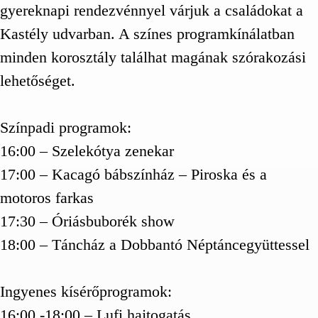
gyereknapi rendezvénnyel várjuk a családokat a
Kastély udvarban. A színes programkínálatban
minden korosztály találhat magának szórakozási
lehetőséget.
Színpadi programok:
16:00 – Szelekótya zenekar
17:00 – Kacagó bábszínház – Piroska és a
motoros farkas
17:30 – Óriásbuborék show
18:00 – Táncház a Dobbantó Néptáncegyüttessel
Ingyenes kísérőprogramok:
16:00 -18:00 – Lufi hajtogatás