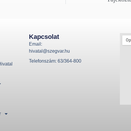
Kapcsolat
Email:
hivatal@szegvar.hu
Telefonszám: 63/364-800
ivatal
r