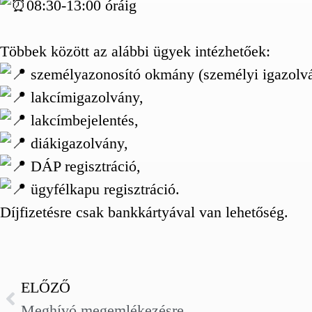
08:30-13:00 óráig
Többek között az alábbi ügyek intézhetőek:
személyazonosító okmány (személyi igazolván
lakcímigazolvány,
lakcímbejelentés,
diákigazolvány,
DÁP regisztráció,
ügyfélkapu regisztráció.
Díjfizetésre csak bankkártyával van lehetőség.
ELŐZŐ
Meghívó megemlékezésre