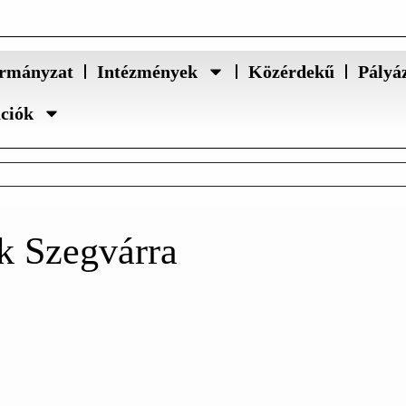
rmányzat
Intézmények
Közérdekű
Pályá
ációk
k Szegvárra