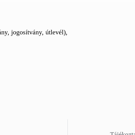
y, jogosítvány, útlevél),
Tájékozt