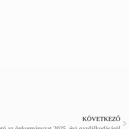
KÖVETKEZŐ
ató az önkormányzat 2025. évi gazdálkodásáról