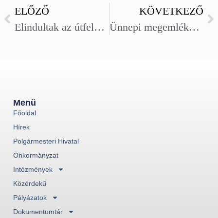
ELŐZŐ
KÖVETKEZŐ
Elindultak az útfelújítási munkálatok Szegváron
Ünnepi megemlékezés és kenyérszentelés, Falunapi kavalkád Szegváron
Menü
Főoldal
Hírek
Polgármesteri Hivatal
Önkormányzat
Intézmények
Közérdekű
Pályázatok
Dokumentumtár