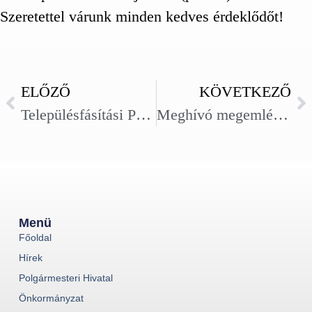
Szeretettel várunk minden kedves érdeklődőt!
ELŐZŐ
KÖVETKEZŐ
Településfásítási Program: Szegváron is fákat ültettek
Meghívó megemlékezésre
Menü
Főoldal
Hírek
Polgármesteri Hivatal
Önkormányzat