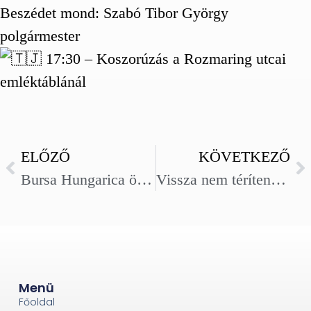
Beszédet mond: Szabó Tibor György
polgármester
17:30 – Koszorúzás a Rozmaring utcai
emléktáblánál
ELŐZŐ
KÖVETKEZŐ
Bursa Hungarica ösztöndíj pályázati kiírása
Vissza nem térítendő támogatásban részesülünk a Magyar Falu Program keretében
Menü
Főoldal