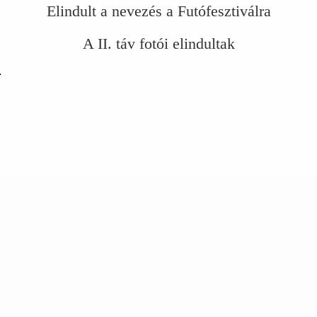
Elindult a nevezés a Futófesztiválra
A II. táv fotói elindultak
: