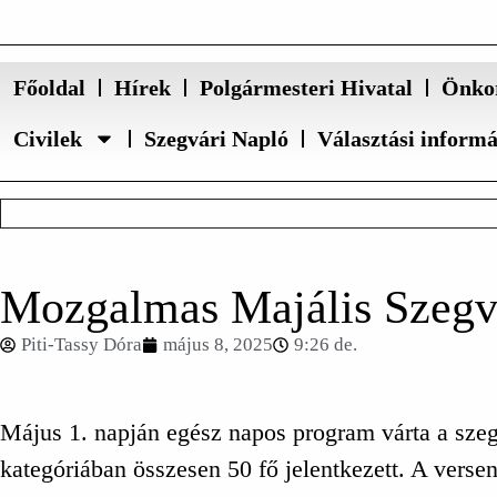
Főoldal
Hírek
Polgármesteri Hivatal
Önko
Civilek
Szegvári Napló
Választási inform
Mozgalmas Majális Szegv
Piti-Tassy Dóra
május 8, 2025
9:26 de.
Május 1. napján egész napos program várta a szegv
kategóriában összesen 50 fő jelentkezett. A verseny