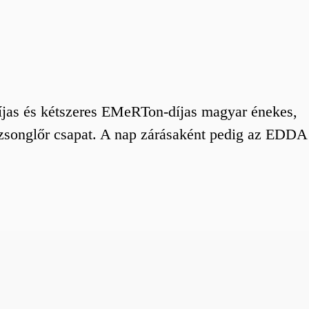
díjas és kétszeres EMeRTon-díjas magyar énekes,
zzsonglőr csapat. A nap zárásaként pedig az EDDA