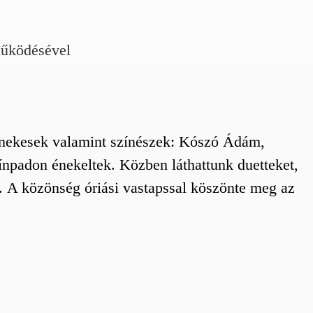
űködésével
i énekesek valamint színészek: Kószó Ádám,
npadon énekeltek. Közben láthattunk duetteket,
r. A közönség óriási vastapssal köszönte meg az