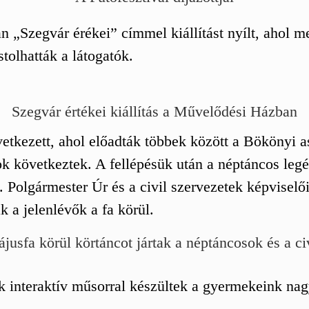
 „Szegvár érékei” címmel kiállítást nyílt, ahol m
tolhatták a látogatók.
Szegvár értékei kiállítás a Művelődési Házban
tkezett, ahol előadták többek között a Bökönyi as
k következtek. A fellépésük után a néptáncos legé
e. Polgármester Úr és a civil szervezetek képviselő
 a jelenlévők a fa körül.
jusfa körül körtáncot jártak a néptáncosok és a ci
ik interaktív műsorral készültek a gyermekeink na