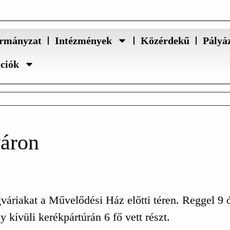
rmányzat
Intézmények
Közérdekű
Pályá
ációk
áron
áriakat a Művelődési Ház előtti téren. Reggel 9 ór
 kívüli kerékpártúrán 6 fő vett részt.