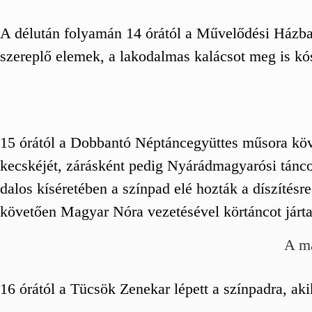
A délután folyamán 14 órától a Művelődési Házban
szereplő elemek, a lakodalmas kalácsot meg is kós
15 órától a Dobbantó Néptáncegyüttes műsora köve
kecskéjét, zárásként pedig Nyárádmagyarósi tánco
dalos kíséretében a színpad elé hozták a díszítésr
követően Magyar Nóra vezetésével körtáncot jártak
A má
16 órától a Tücsök Zenekar lépett a színpadra, ak