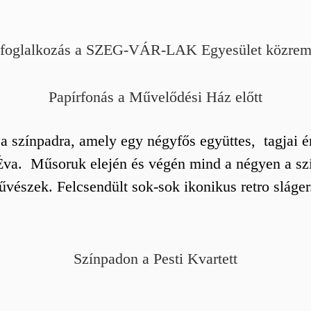
foglalkozás a SZEG-VÁR-LAK Egyesület közrem
Papírfonás a Művelődési Ház előtt
tt a színpadra, amely egy négyfős együttes, tagja
Éva. Műsoruk elején és végén mind a négyen a szí
űvészek. Felcsendült sok-sok ikonikus retro sláge
Színpadon a Pesti Kvartett