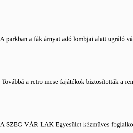
A parkban a fák árnyat adó lombjai alatt ugráló vá
Továbbá a retro mese fajátékok biztosították a re
A SZEG-VÁR-LAK Egyesület kézműves foglalkozássa