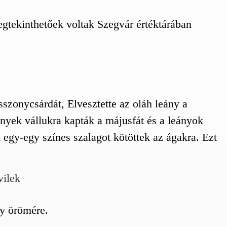
egtekinthetőek voltak Szegvár értéktárában
szonycsárdát, Elvesztette az oláh leány a
nyek vállukra kapták a májusfát és a leányok
i egy-egy színes szalagot kötöttek az ágakra. Ezt
vilek
gy örömére.