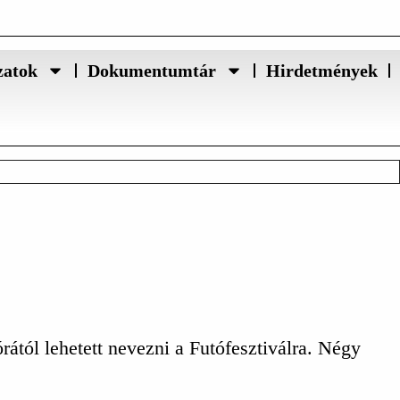
zatok
Dokumentumtár
Hirdetmények
ától lehetett nevezni a Futófesztiválra. Négy