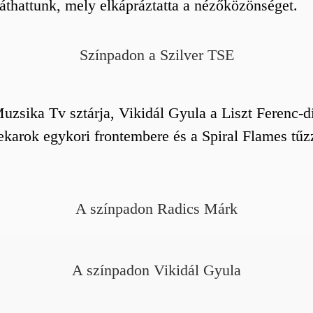
 láthattunk, mely elkápráztatta a nézőközönséget.
Színpadon a Szilver TSE
uzsika Tv sztárja, Vikidál Gyula a Liszt Ferenc-
ekarok egykori frontembere és a Spiral Flames tű
A színpadon Radics Márk
A színpadon Vikidál Gyula