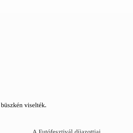
 büszkén viselték.
A Futófesztivál díjazottjai