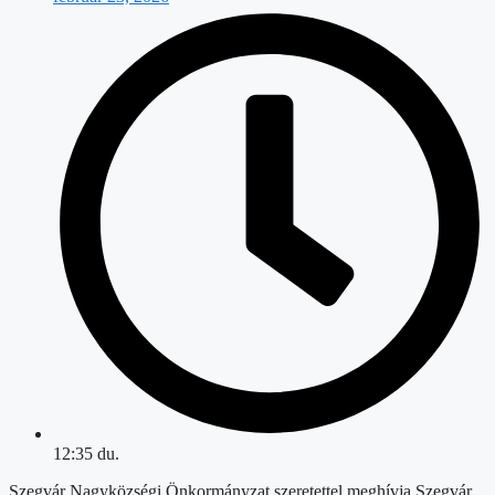
12:35 du.
Szegvár Nagyközségi Önkormányzat szeretettel meghívja Szegvár