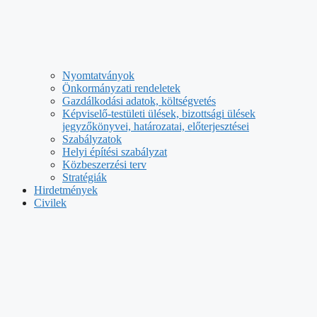
Nyomtatványok
Önkormányzati rendeletek
Gazdálkodási adatok, költségvetés
Képviselő-testületi ülések, bizottsági ülések
jegyzőkönyvei, határozatai, előterjesztései
Szabályzatok
Helyi építési szabályzat
Közbeszerzési terv
Stratégiák
Hirdetmények
Civilek