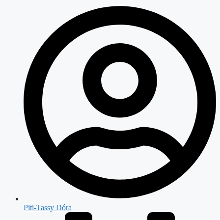
Piti-Tassy Dóra