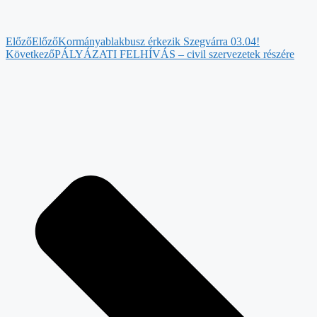
Előző
Előző
Kormányablakbusz érkezik Szegvárra 03.04!
Következő
PÁLYÁZATI FELHÍVÁS – civil szervezetek részére