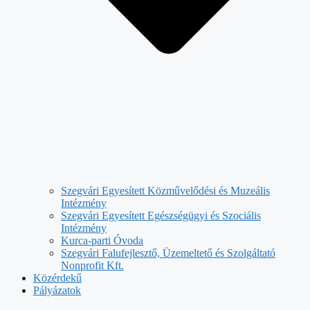
Szegvári Egyesített Közművelődési és Muzeális
Intézmény
Szegvári Egyesített Egészségügyi és Szociális
Intézmény
Kurca-parti Óvoda
Szegvári Falufejlesztő, Üzemeltető és Szolgáltató
Nonprofit Kft.
Közérdekű
Pályázatok