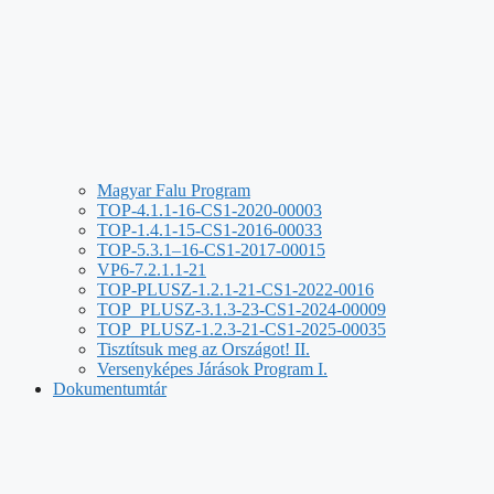
Magyar Falu Program
TOP-4.1.1-16-CS1-2020-00003
TOP-1.4.1-15-CS1-2016-00033
TOP-5.3.1–16-CS1-2017-00015
VP6-7.2.1.1-21
TOP-PLUSZ-1.2.1-21-CS1-2022-0016
TOP_PLUSZ-3.1.3-23-CS1-2024-00009
TOP_PLUSZ-1.2.3-21-CS1-2025-00035
Tisztítsuk meg az Országot! II.
Versenyképes Járások Program I.
Dokumentumtár