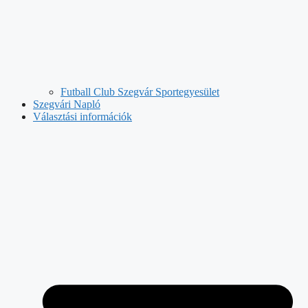
Futball Club Szegvár Sportegyesület
Szegvári Napló
Választási információk