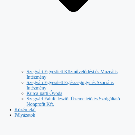
Szegvári Egyesített Közművelődési és Muzeális
Intézmény
Szegvári Egyesített Egészségügyi és Szociális
Intézmény
Kurca-parti Óvoda
Szegvári Falufejlesztő, Üzemeltető és Szolgáltató
Nonprofit Kft.
Közérdekű
Pályázatok