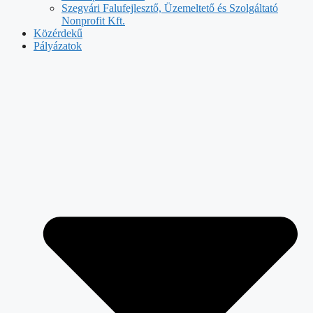
Szegvári Falufejlesztő, Üzemeltető és Szolgáltató
Nonprofit Kft.
Közérdekű
Pályázatok