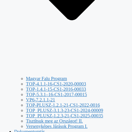
Magyar Falu Program
TOP-4.1.1-16-CS1-2020-00003
TOP-1.4.1-15-CS1-2016-00033
TOP-5.3.1–16-CS1-2017-00015
VP6-7.2.1.1-21
TOP-PLUSZ-1.2.1-21-CS1-2022-0016
TOP_PLUSZ-3.1.3-23-CS1-2024-00009
TOP_PLUSZ-1.2.3-21-CS1-2025-00035
Tisztítsuk meg az Országot! II.
Versenyképes Járások Program I.
Dokumentumtár