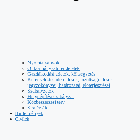
Nyomtatványok
Önkormányzati rendeletek
Gazdálkodási adatok, költségvetés
Képviselő-testületi ülések, bizottsági ülések
jegyzőkönyvei, határozatai, előterjesztései
Szabályzatok
Helyi építési szabályzat
Közbeszerzési terv
Stratégiák
Hirdetmények
Civilek