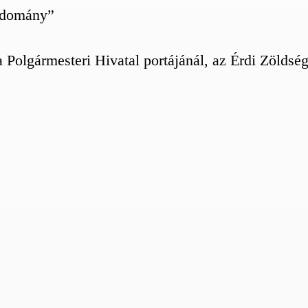
 adomány”
olgármesteri Hivatal portájánál, az Érdi Zöldsége