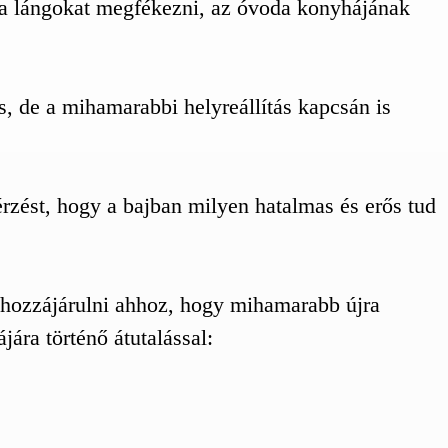
t a lángokat megfékezni, az óvoda konyhájának
 de a mihamarabbi helyreállítás kapcsán is
rzést, hogy a bajban milyen hatalmas és erős tud
 hozzájárulni ahhoz, hogy mihamarabb újra
ra történő átutalással: