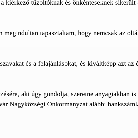
e a kiérkező tűzoltóknak és önkénteseknek sikerül
megindultan tapasztaltam, hogy nemcsak az oltás,
vakat és a felajánlásokat, és kiváltképp azt az é
ésére, aki úgy gondolja, szeretne anyagiakban is
ár Nagyközségi Önkormányzat alábbi bankszámlájá