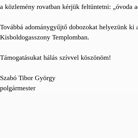
a közlemény rovatban kérjük feltüntetni: „óvoda
Továbbá adománygyűjtő dobozokat helyezünk ki a P
Kisboldogasszony Templomban.
Támogatásukat hálás szívvel köszönöm!
Szabó Tibor György
polgármester