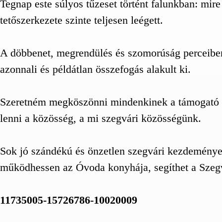
Tegnap este súlyos tűzeset történt falunkban: mir
tetőszerkezete szinte teljesen leégett.
A döbbenet, megrendülés és szomorúság perceiben 
azonnali és példátlan összefogás alakult ki.
Szeretném megköszönni mindenkinek a támogató sza
lenni a közösség, a mi szegvári közösségünk.
Sok jó szándékú és önzetlen szegvári kezdeményez
működhessen az Óvoda konyhája, segíthet a Szegv
11735005-15726786-10020009