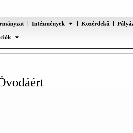
rmányzat
Intézmények
Közérdekű
Pályá
ációk
 Óvodáért