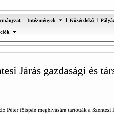
rmányzat
Intézmények
Közérdekű
Pályá
ációk
tesi Járás gazdasági és tá
ló Péter főispán meghívására tartották a Szentesi 