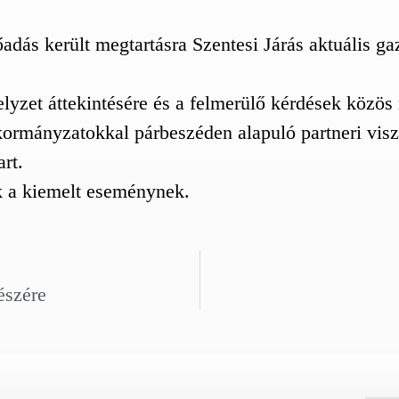
adás került megtartásra Szentesi Járás aktuális ga
elyzet áttekintésére és a felmerülő kérdések közös
nkormányzatokkal párbeszéden alapuló partneri vis
rt.
k a kiemelt eseménynek.
észére