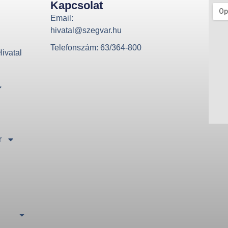
Kapcsolat
Email:
hivatal@szegvar.hu
Telefonszám: 63/364-800
ivatal
r
ó