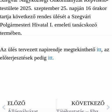
testülete 2025. szeptember 25. napján 16 órakor
tartja következő rendes ülését a Szegvári
Polgármesteri Hivatal I. emeleti tanácskozó
termében.
Az ülés tervezett napirendje megtekinthető
itt
, az
előterjesztések pedig
itt.
ELŐZŐ
KÖVETKEZŐ
Álláspályázat
Tájékoztatás – Ebzárlat, legeltetési tilalom, rókák veszettség elleni vakcinázása miatt