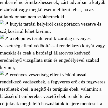
emberrel ne érintkezhessenek; zárt udvarban a kutyák
elzárását vagy megkötését mellőzni lehet, ha az
állatok onnan nem szökhetnek ki;
kutyát tartási helyéről csak pórázon vezetve és
szájkosárral lehet kivinni;
a település területéről kizárólag érvényes
veszettség elleni védőoltással rendelkező kutyát vagy
macskát és csak a hatósági állatorvos kedvező
eredményű vizsgálata után és engedélyével szabad
kivinni;
érvényes veszettség elleni védőoltással
rendelkező vadászebek, a fegyveres erők és fegyveres
testületek ebei, a segítő és terápiás ebek, valamint a
látássérült embereket vezető ebek rendeltetési
céljuknak megfelelő használatuk idejére mentesek a