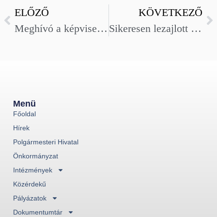
ELŐZŐ
KÖVETKEZŐ
Meghívó a képviselő-testület szeptember 25-i ülésére
Sikeresen lezajlott az elektronikai hulladékgyűjtés Szegváron
Menü
Főoldal
Hírek
Polgármesteri Hivatal
Önkormányzat
Intézmények
Közérdekű
Pályázatok
Dokumentumtár